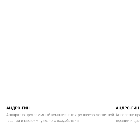
АНДРО-ГИН
АНДРО-ГИН
Аппаратно-программный комплекс электро-лазеро-магнитной
Аппаратно-пр
терапии и цветоимпульсного воздействия
терапии и цв