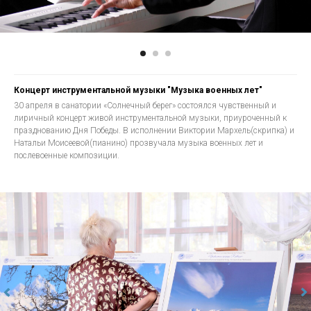
Концерт инструментальной музыки "Музыка военных лет"
30 апреля в санатории «Солнечный берег» состоялся чувственный и
лиричный концерт живой инструментальной музыки, приуроченный к
празднованию Дня Победы. В исполнении Виктории Мархель(скрипка) и
Натальи Моисеевой(пианино) прозвучала музыка военных лет и
послевоенные композиции.