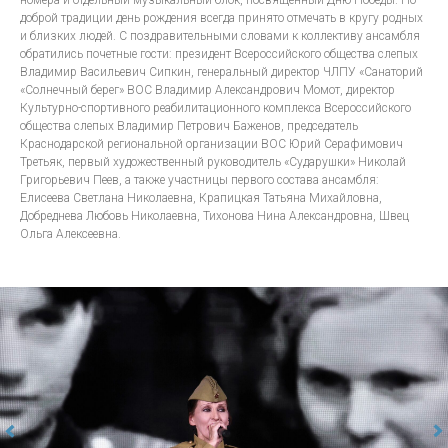
номера и отдельный музыкальный блок, посвященный Дню Победы. По
доброй традиции день рождения всегда принято отмечать в кругу родных
и близких людей. С поздравительными словами к коллективу ансамбля
обратились почетные гости: президент Всероссийского общества слепых
Владимир Васильевич Сипкин, генеральный директор ЧЛПУ «Санаторий
«Солнечный берег» ВОС Владимир Александрович Момот, директор
Культурно-спортивного реабилитационного комплекса Всероссийского
общества слепых Владимир Петрович Баженов, председатель
Краснодарской региональной организации ВОС Юрий Серафимович
Третьяк, первый художественный руководитель «Сударушки» Николай
Григорьевич Пеев, а также участницы первого состава ансамбля:
Елисеева Светлана Николаевна, Крапицкая Татьяна Михайловна,
Добреднева Любовь Николаевна, Тихонова Нина Александровна, Швец
Ольга Алексеевна.