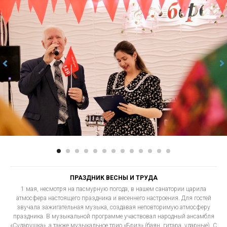
ПРАЗДНИК ВЕСНЫ И ТРУДА
1 мая, несмотря на пасмурную погода, в нашем санатории царила
атмосфера настоящего праздника и весеннего настроения. Для гостей
звучала зажигательная музыка, создавая неповторимую атмосферу
праздника. В музыкальной программе участвовал народный ансамбля
«Сударушка», а также музыкальное трио «Бриз» (баян, гитара, ударные). С