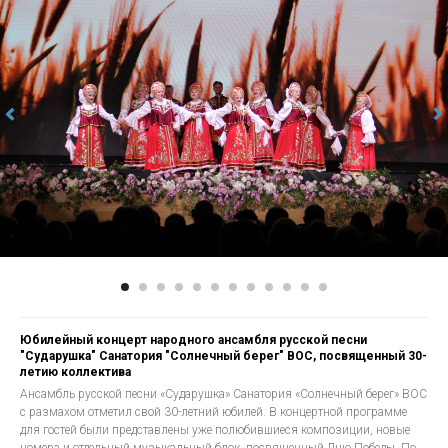
Юбилейный концерт народного ансамбля русской песни
"Сударушка" Санатория "Солнечный берег" ВОС, посвященный 30-
летию коллектива
Ансамбль русской песни «Сударушка» Санатория «Солнечный берег» ВОС
с размахом отметил свой 30-летний юбилей. В концертной программе
для гостей были представлены уже полюбившиеся композиции, новые