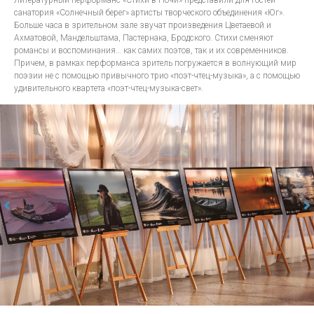
Литературный перформанс «Стихи в Ночи» представили для гостей
санатория «Солнечный берег» артисты творческого объединения «Юг».
Больше часа в зрительном зале звучат произведения Цветаевой и
Ахматовой, Мандельштама, Пастернака, Бродского. Стихи сменяют
романсы и воспоминания… как самих поэтов, так и их современников.
Причем, в рамках перформанса зритель погружается в волнующий мир
поэзии не с помощью привычного трио «поэт-чтец-музыка», а с помощью
удивительного квартета «поэт-чтец-музыка-свет».