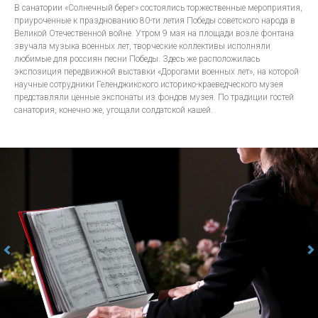
В санатории «Солнечный берег» состоялись торжественные мероприятия,
приуроченные к празднованию 80-ти летия Победы советского народа в
Великой Отечественной войне. Утром 9 мая на площади возле фонтана
звучала музыка военных лет, творческие коллективы исполняли
любимые для россиян песни Победы. Здесь же расположилась
экспозиция передвижной выставки «Дорогами военных лет», на которой
научные сотрудники Геленджикского историко-краеведческого музея
представляли ценные экспонаты из фондов музея. По традиции гостей
санатория, конечно же, угощали солдатской кашей.