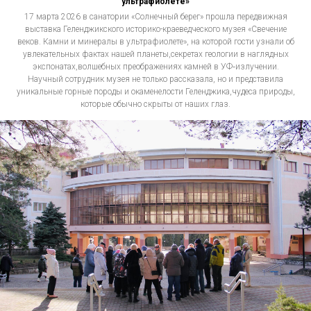
ультрафиолете»
17 марта 2026 в санатории «Солнечный берег» прошла передвижная
выставка Геленджикского историко-краеведческого музея «Свечение
веков. Камни и минералы в ультрафиолете», на которой гости узнали об
увлекательных фактах нашей планеты,секретах геологии в наглядных
экспонатах,волшебных преображениях камней в УФ‑излучении.
Научный сотрудник музея не только рассказала, но и представила
уникальные горные породы и окаменелости Геленджика,чудеса природы,
которые обычно скрыты от наших глаз.