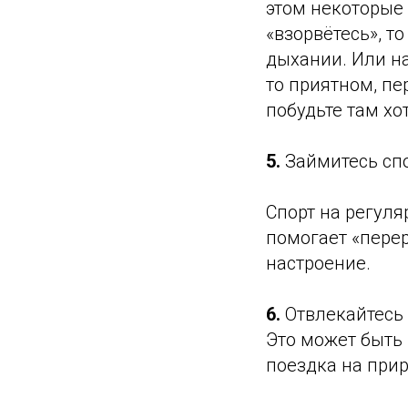
этом некоторые 
«взорвётесь», т
дыхании. Или на
то приятном, пе
побудьте там хо
5.
Займитесь сп
Спорт на регуля
помогает «пере
настроение.
6.
Отвлекайтесь 
Это может быть 
поездка на прир