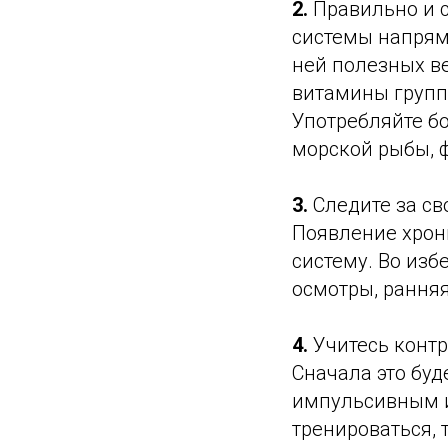
2.
Правильно и с
системы напрям
ней полезных в
витамины групп
Употребляйте бо
морской рыбы, 
3.
Следите за св
Появление хрон
систему. Во из
осмотры, рання
4.
Учитесь контр
Сначала это буд
импульсивным и
тренироваться, 