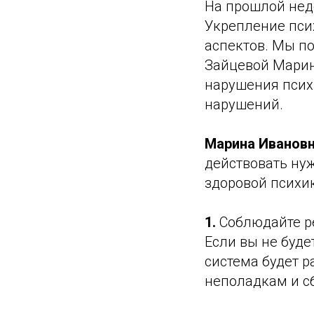
На прошлой нед
Укрепление пси
аспектов. Мы п
Зайцевой Марин
нарушения психи
нарушений.
Марина Ивановн
действовать нуж
здоровой психик
1.
Соблюдайте р
Если вы не буде
система будет р
неполадкам и с