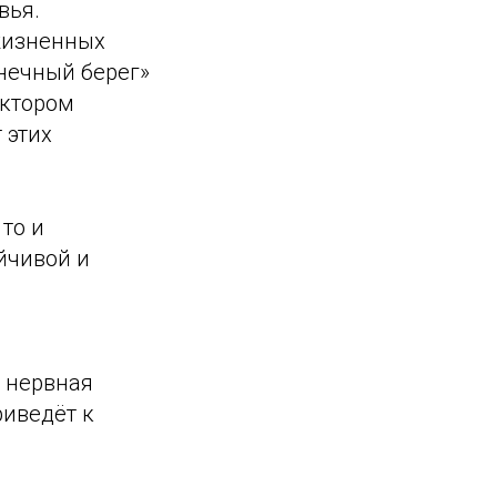
вья.
жизненных
нечный берег»
актором
 этих
то и
йчивой и
а нервная
риведёт к