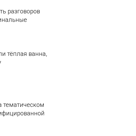
ть разговоров
минальные
ли тёплая ванна,
у
на тематическом
алифицированной