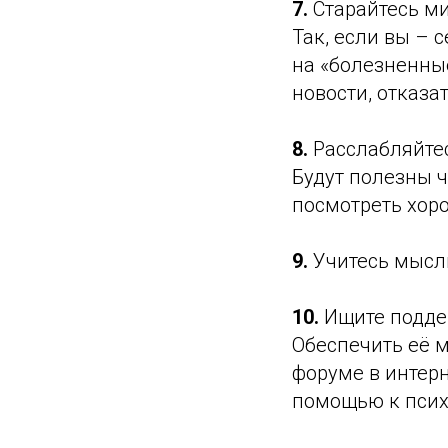
7.
Старайтесь м
Так, если вы – 
на «болезненные
новости, отказа
8.
Расслабляйтес
Будут полезны ч
посмотреть хор
9.
Учитесь мысли
10.
Ищите подде
Обеспечить её 
форуме в интер
помощью к псих