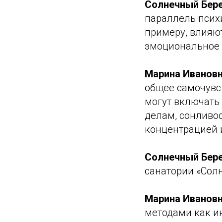
Солнечный Бере
параллель псих
примеру, влияют
эмоциональное 
Марина Ивановн
общее самочувс
могут включать 
делам, сонливо
концентрацией 
Солнечный Бере
санатории «Сол
Марина Ивановн
методами как ин