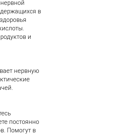
 нервной
одержащихся в
 здоровья
кислоты.
родуктов и
вает нервную
актические
ачей.
тесь
те постоянно
в. Помогут в