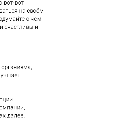
о вот-вот
ваться на своём
одумайте о чём-
ли счастливы и
о организма,
лучшает
оции.
компании,
ак далее.