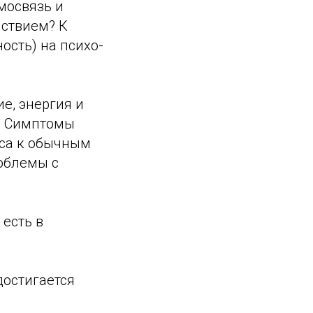
мосвязь и
йствием? К
ость) на психо-
е, энергия и
а. Симптомы
еса к обычным
облемы с
 есть в
достигается